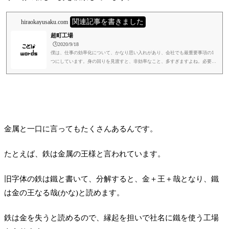
関連記事を書きました
hiraokayusaku.com
超町工場
🕒️2020/9/18
僕は、仕事の効率化について、かなり思い入れがあり、会社でも最重要事項の1
つにしています。身の回りを見渡すと、非効率なこと、多すぎますよね。必要な
ところに時間を使わず、無意味なことに時間を割いている。そして時間の投資が
下手。役所とやりとりすると、特に思いますね。細かくは書きませんけど、正直
思うところは、かなりあります。それが本来の目的なら、いいんです。木陰でコ
ーヒー飲みながら本読むとか、すごく贅沢で至福のひととき、やと僕は思います
が、無駄だと言う人もいるでしょう。そうではなくて、効率が要求されな...
金属と一口に言ってもたくさんあるんです。
たとえば、鉄は金属の王様と言われています。
旧字体の鉄は鐵と書いて、分解すると、金＋王＋哉となり、鐵
は金の王なる哉(かな)と読めます。
鉄は金を失うと読めるので、縁起を担いで社名に鐵を使う工場