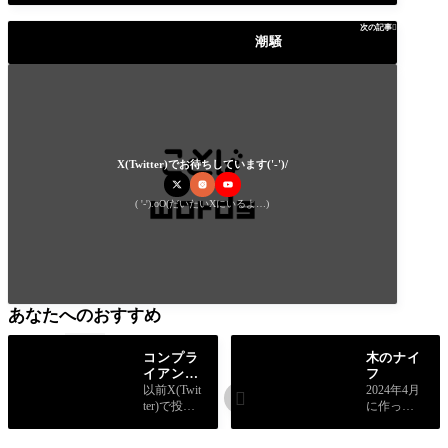
次の記事

潮騒
X(Twitter)でお待ちしています('-')/
( '-').oO(だいたいXにいるよ…)
あなたへのおすすめ
コンプラ
木のナイ
イアンス
フ
なんてヘ
以前X(Twit
2024年4月

ソが茶を
ter)で投稿
に作った
沸かす世
して反響
ものを振
界
のあった
り返って