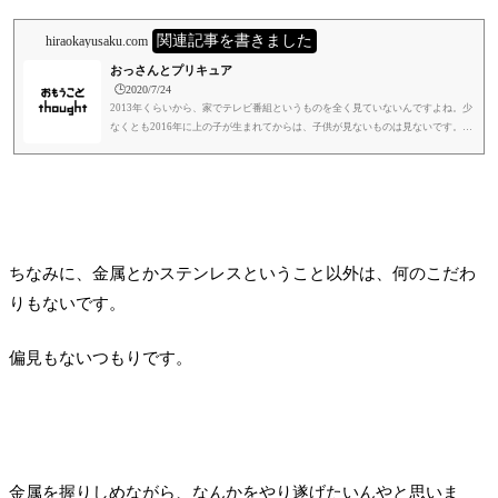
関連記事を書きました
hiraokayusaku.com
おっさんとプリキュア
🕒️2020/7/24
2013年くらいから、家でテレビ番組というものを全く見ていないんですよね。少
なくとも2016年に上の子が生まれてからは、子供が見ないものは見ないです。他
のことに時間を使いたいので、テレビを見るという行為の優先順位が圏外なんで
すよね。YouTubeとかは見るんですけど。例外がプリキュアなんですよね。娘が
見るようになったからなんですが、今進行中のシリーズは、娘と一緒に毎週欠か
さず見てます。ついでにAmazonプライムで無料で見れる映画も見てます。結構
面白いんですよね。勝手にそう思ってるだけかもしれないんですが、プリキ...
ちなみに、金属とかステンレスということ以外は、何のこだわ
りもないです。
偏見もないつもりです。
金属を握りしめながら、なんかをやり遂げたいんやと思いま