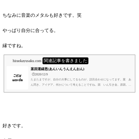
ちなみに音楽のメタルも好きです。笑
やっぱり自分に合ってる。
縁ですね。
関連記事を書きました
hiraokayusaku.com
案因運縁恩(あんいんうんえんおん)
🕒️2020/12/9
たまたまですが、自分の大事にしてるものが、語呂合わせになってます。案 あ
ん閃き。アイデア。何かについて考えることですね。因 いん引き金。原因。何
かの元になることですね。運 うん運命。ツキ。人間が関与できない流れのこと
ですね。縁 えんえにし。ゆかり。人と人、生き物と生き物とを繋ぐつながりの
ことですね。自分は縁は生き物だけに非ずと思っています。恩 おん感謝。あり
がたく受け取るものことですね。自分にとっては大事な「あいうえお」です。
好きです。