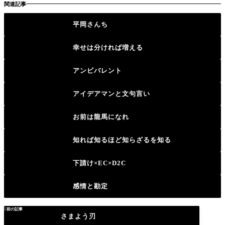
関連記事
平岡さんち
幸せは分ければ増える
アンビバレント
アイデアマンと文句言い
お前は龍馬になれ
知れば知るほど知らざるを知る
下請け×EC×D2C
感情と勘定

前の記事
さまよう刃