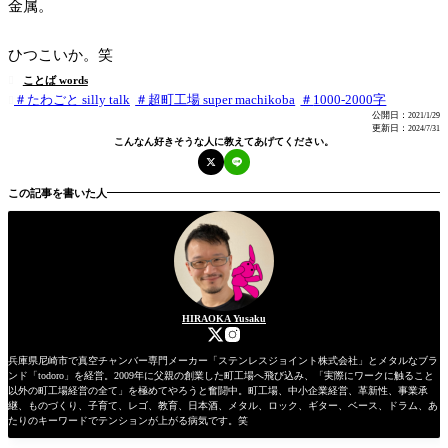
金属。
ひつこいか。笑
ことば words

たわごと silly talk
超町工場 super machikoba
1000-2000字

公開日：
2021/1/29
更新日：
2024/7/31
こんなん好きそうな人に教えてあげてください。
この記事を書いた人
HIRAOKA Yusaku
兵庫県尼崎市で真空チャンバー専門メーカー「ステンレスジョイント株式会社」とメタルなブラ
ンド「todoro」を経営。2009年に父親の創業した町工場へ飛び込み、「実際にワークに触ること
以外の町工場経営の全て」を極めてやろうと奮闘中。町工場、中小企業経営、革新性、事業承
継、ものづくり、子育て、レゴ、教育、日本酒、メタル、ロック、ギター、ベース、ドラム、あ
たりのキーワードでテンションが上がる病気です。笑