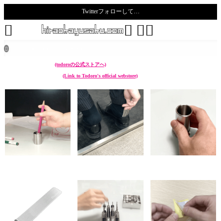
Twitterフォローして…
todoro





ホーム
all posts
ことば words

こんなん作ってます。
(todoroの公式ストアへ)
I make something like these.
(Link to Todoro's official webstore)
chikuwa (ペン立て Pen
sunoko (靴べら Shoehorn)
hazure (菜箸立て Cooking
stand)
chopstick stand)