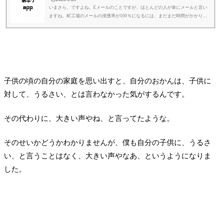
いまさら、ですよね。Eメールのことですが、ほとんどの人が単にメールと言い
ますね。町工場のメールの浸透率が100％になるには、まだまだ時間がかかりそ
うです。過渡期にある町工場に参考にしてもらえたら、ついでの備忘録です。最
近、ステンレスジョイントでもすっかりメールの使用が多くなりました。ファッ
クスとの割合でいきますと、体感的にはメール：ファックスで、8：2か9：1とい
う感じでしょうか。日によっては10：0の日もあるかもしれません。お客さんか
らはメールで頂いて、協力工場さんからはファックスで頂く、というのも多...
子供の頃の自分の家庭を思い出すと、自分のおかんは、子供に
対して、うるさい、とは言わなかった気がするんです。
その代わりに、大きい声やね、と言ってたような。
そのせいかどうかわかりませんが、僕も自分の子供に、うるさ
い、と言うことはなく、大きい声やなあ、というようになりま
した。