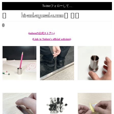
Twitterフォローして…
todoro





ホーム
all posts
ことば words

こんなん作ってます。
(todoroの公式ストアへ)
I make something like these.
(Link to Todoro's official webstore)
chikuwa (ペン立て Pen
sunoko (靴べら Shoehorn)
hazure (菜箸立て Cooking
stand)
chopstick stand)