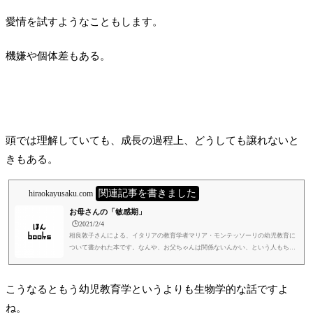
愛情を試すようなこともします。
機嫌や個体差もある。
頭では理解していても、成長の過程上、どうしても譲れないと
きもある。
関連記事を書きました
hiraokayusaku.com
お母さんの「敏感期」
🕒️2021/2/4
相良敦子さんによる、イタリアの教育学者マリア・モンテッソーリの幼児教育に
ついて書かれた本です。なんや、お父ちゃんは関係ないんかい、という人もちょ
っと待ってください。相良さんから配慮の言葉が、ちゃんと書いてあります。お
父さんも是非読んでみてください。この本ではなくても、モンテッソーリの考え
方には、すべての保護者が一度は触れてみるといいのではと思っています。僕
こうなるともう幼児教育学というよりも生物学的な話ですよ
は、モンテッソーリに限らず、この、考えに触れる、ということをすごく大切に
ね。
しています。何もモンテッソーリ教育を謳っている保育園なり幼稚園なり...