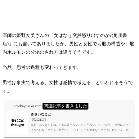
医師の姫野友美さんの「女はなぜ突然怒り出すのか?(角川書
店)」にも書いてありましたが、男性と女性でも脳の構造や、脳
内ホルモンの分泌のされ方は違うそうです。
当然、思考の過程も変わってきます。
男性は事実で考える、女性は感情で考える、といわれるそうで
す。
関連記事を書きました
hiraokayusaku.com
ささいなこと
🕒️2021/2/5
まあ、ありますよね。とるに足らないこと。些末なこと。ただし、自分にとって
はささいなことでも、相手にとっては、とても大事なことかもしれません。気を
つけています。自分にはその価値がわからない以上、大事にするしかないですよ