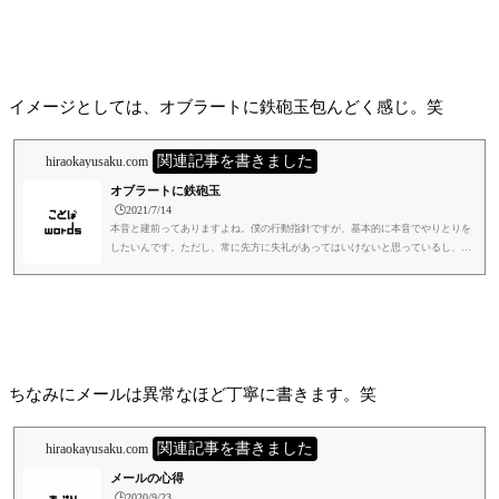
イメージとしては、オブラートに鉄砲玉包んどく感じ。笑
関連記事を書きました
hiraokayusaku.com
オブラートに鉄砲玉
🕒️2021/7/14
本音と建前ってありますよね。僕の行動指針ですが、基本的に本音でやりとりを
したいんです。ただし、常に先方に失礼があってはいけないと思っているし、解
釈に齟齬があってはいけないと思ってます。じゃあどうするのか。失礼が無いよ
うに本音を言います。笑これはお客さんにもそうやし、協力工場さんもそうや
し、社員や、まだ入社はしていない面接に来られた求職者の方にもそうです。極
論、言った時に失礼と思われてもいいんです。一定期間行動を共にすると、発言
ではなくて行動を通じて良いところも悪いところもわかってもらえるはず...
ちなみにメールは異常なほど丁寧に書きます。笑
関連記事を書きました
hiraokayusaku.com
メールの心得
🕒️2020/9/23