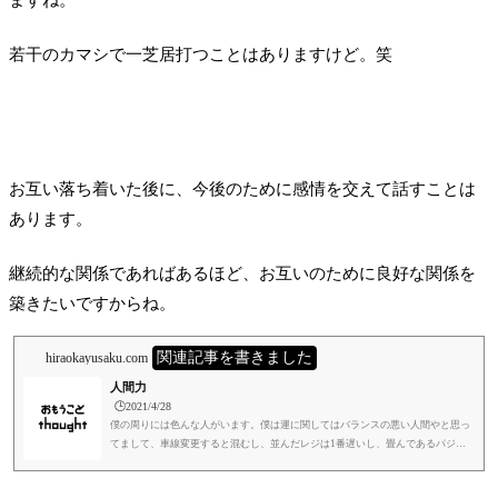
ますね。
若干のカマシで一芝居打つことはありますけど。笑
お互い落ち着いた後に、今後のために感情を交えて話すことは
あります。
継続的な関係であればあるほど、お互いのために良好な関係を
築きたいですからね。
関連記事を書きました
hiraokayusaku.com
人間力
🕒️2021/4/28
僕の周りには色んな人がいます。僕は運に関してはバランスの悪い人間やと思っ
てまして、車線変更すると混むし、並んだレジは1番遅いし、畳んであるパジャ
マのセットからズボンやと思って取ったら、たいてい上着側なんですけど、人と
の出会いに関しては運がいいんです。笑家族、幼なじみ、友達、同期、社員のみ