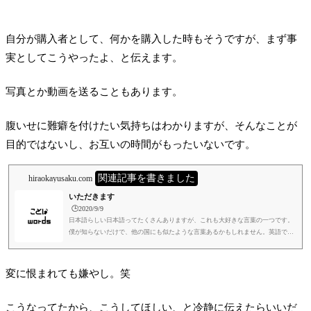
自分が購入者として、何かを購入した時もそうですが、まず事
実としてこうやったよ、と伝えます。
写真とか動画を送ることもあります。
腹いせに難癖を付けたい気持ちはわかりますが、そんなことが
目的ではないし、お互いの時間がもったいないです。
関連記事を書きました
hiraokayusaku.com
いただきます
🕒️2020/9/9
日本語らしい日本語ってたくさんありますが、これも大好きな言葉の一つです。
僕が知らないだけで、他の国にも似たような言葉あるかもしれません。英語ではl
et's dig inというのがあるようですが、気持ちというよりも行為、感情的よりも物
理的な点に主眼があるように思います。さあ食べようという感じですね。いただ
きます、の場合は精神的な意味合いが強いように思います。僕は、いただきます
変に恨まれても嫌やし。笑
の真意というのは、日本にある、ひとつの極意のようなものに思っています。ち
なみに僕は国籍というものをあまり気にしないたちで、どの国...
こうなってたから、こうしてほしい、と冷静に伝えたらいいだ