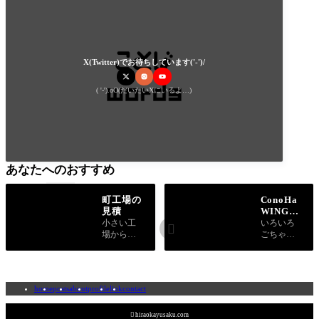
X(Twitter)でお待ちしています('-')/
( '-').oO(だいたいXにいるよ…)
あなたへのおすすめ
町工場の
ConoHa
見積
WINGで
運用する
小さい工
いろいろ

WordPre
場から見
ごちゃご
ssでJudg
た見積の
ちゃ書い
e.me Pro
難しさと
たので結
duct Rev
現在の商
論だけで
iews for
慣行の問
いい人は
home
posts
about
profile
link
contact
WooCom
題、バイ
結論に飛
merceの
ヤー側と
んでくだ
管理画面
サプライ
さい。笑

hiraokayusaku.com