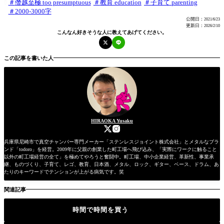
僭越至極 too presumptuous
教育 education
子育て parenting

2000-3000字
公開日：
2021/6/23
更新日：
2026/2/10
こんなん好きそうな人に教えてあげてください。
この記事を書いた人
HIRAOKA Yusaku
兵庫県尼崎市で真空チャンバー専門メーカー「ステンレスジョイント株式会社」とメタルなブラ
ンド「todoro」を経営。2009年に父親の創業した町工場へ飛び込み、「実際にワークに触ること
以外の町工場経営の全て」を極めてやろうと奮闘中。町工場、中小企業経営、革新性、事業承
継、ものづくり、子育て、レゴ、教育、日本酒、メタル、ロック、ギター、ベース、ドラム、あ
たりのキーワードでテンションが上がる病気です。笑
関連記事
時間で時間を買う