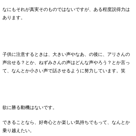
ね。少なくとも蔑ろにしない、馬鹿にしない、侮らない、見くびらない。わから
ないなら想像する。社員の小さな依頼とか、家族の小さなお願いとか。小さなゆ
なにもそれが真実そのものではないですが、ある程度説得力は
うてもてるな。笑少なくとも、その依頼の絶対的な大きさはわからないですよ
あります。
ね。かかる時間とか、費用とかに置き換えたらあかん、という話やと思い...
子供に注意するときは、大きい声やなあ、の後に、アリさんの
声出せる？とか、ねずみさんの声はどんな声やろう？とか言っ
て、なんとか小さい声で話させるように努力しています。笑
欲に勝る動機はないです。
できることなら、好奇心とか楽しい気持ちでもって、なんとか
乗り越えたい。