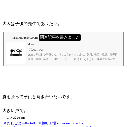
視点で書いてあるんですよ。気にならん方がおかしい。笑だから気になって読ん
じゃいました。内容は、腸の話ですね。腸は第二の脳とも言われるらしく、僕が
言うまでもなく、繊細かつ重要な器官です。精神的な状態とも綿密な関係...
大人は子供の先生でありたい。
関連記事を書きました
hiraokayusaku.com
先生
🕒️2021/1/25
先生と呼ばれる業種って、けっこうありますよね。教員、教官、教授、指導員、
医師、師範、弁護士、税理士、会計士、社労士、などなど。共通するのって、や
っぱり、教え導くということやと思うんです。教師とか導師とか師匠とか、言い
方も定義もいろいろあるし、その辺りもひっくるめて先生という集合に入ると思
うんですけど。逆に教え導かない人は先生とは呼べないと思うんです。呼んだら
あかんと思うんです。呼ばれた人が勘違いしてしまう。教え導くのに先生とは呼
ばれない人もいるんです。職人とかそうですよね。思い返せば、僕は先...
胸を張って子供と向き合いたいです。
大きい声で。
ことば words

たわごと silly talk
超町工場 super machikoba