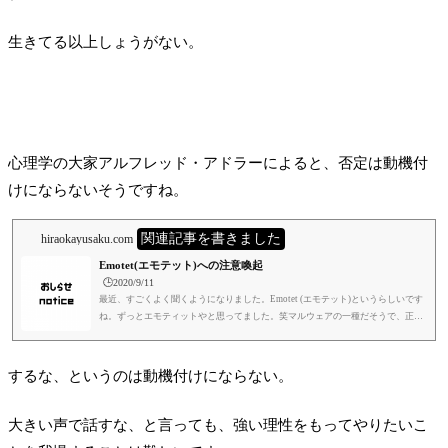
生きてる以上しょうがない。
心理学の大家アルフレッド・アドラーによると、否定は動機付
けにならないそうですね。
関連記事を書きました
hiraokayusaku.com
Emotet(エモテット)への注意喚起
🕒️2020/9/11
最近、すごくよく聞くようになりました。Emotet (エモテット)というらしいです
ね。ずっとエモティットやと思ってました。笑マルウェアの一種だそうで、正直
マルウェアというのも、あんまりよくわかっていなかったのですが、パソコンに
悪さをする意図で作られたソフトウェア全般をそう呼ぶみたいですね。知ってし
まうと何のことはない。横文字ゆうだけで町工場の人間の頭には入ってきにくい
するな、というのは動機付けにならない。
んですよね。エチケットかオムレットか知らんけど、俺らようわからんわ、わは
ははは、で終わってしまうんですよ。笑バイトとかね、RTとかやったら...
大きい声で話すな、と言っても、強い理性をもってやりたいこ