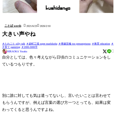
issun (しおり Bookmark)
kushidango (立体四目並べ
hatten (ステッカー Sticker)
Connect four 3D)


ことば words
2021/6/23
2026/2/10
大きい声やね
たわごと silly talk
超町工場 super machikoba
僭越至極 too presumptuous
教育 education
子育て parenting
2000-3000字

HIRAOKA Yusaku
自分としては、色々考えながら日頃のコミュニケーションをし
ているつもりです。
別に誰に対しても気は遣ってないし、言いたいことは言わせて
もらうんですが、例えば言葉の選び方一つとっても、結果は変
わってくると思うんですよね。