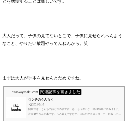
とを我慢することは難しいです。
大人だって、子供の見てないとこで、子供に見せられへんよう
なこと、やりたい放題やってんねんから。笑
まずは大人が手本を見せんとだめですね。
関連記事を書きました
hiraokayusaku.com
ウンチのうんちく
🕒️2021/2/10
閲覧注意。うんちの話と性の話です。あ。もう遅いか。笑2016年に読みました。
左巻健男さんの本です。うろ覚えですけど、日経のオススメコーナーに載ってた
ような。違ったら、日経ごめん。笑他の記事でも少し触れたんですが、まあ、う
んちの話です。そらそうか。笑宇宙で、おならしたらどうなるか、とかNASAの